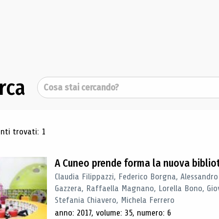
rca
Cerca
ultati di ricerca
ti trovati: 1
A Cuneo prende forma la nuova biblio
Claudia Filippazzi, Federico Borgna, Alessandro
Gazzera, Raffaella Magnano, Lorella Bono, Gio
Stefania Chiavero, Michela Ferrero
anno: 2017, volume: 35, numero: 6