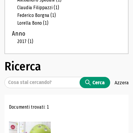
Claudia Filippazzi
(1)
Federico Borgna
(1)
Lorella Bono
(1)
Anno
2017
(1)
Ricerca
Cerca
Cerca
Azzera
Risultati di ricerca
Documenti trovati: 1