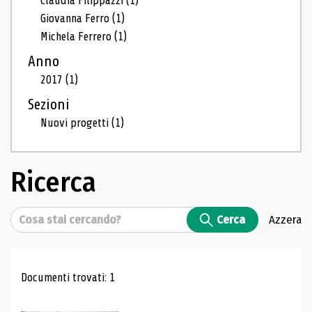
Claudia Filippazzi
(1)
Giovanna Ferro
(1)
Michela Ferrero
(1)
Anno
2017
(1)
Sezioni
Nuovi progetti
(1)
Ricerca
Cerca
Cerca
Azzera
Risultati di ricerca
Documenti trovati: 1