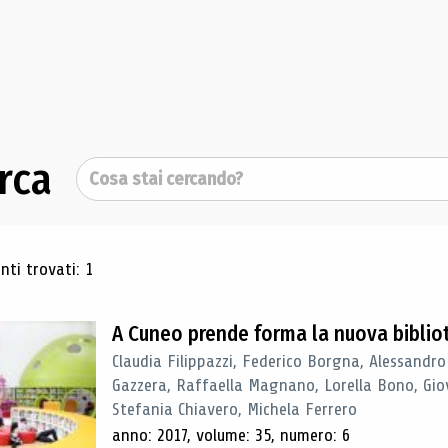
rca
Cerca
ultati di ricerca
ti trovati: 1
A Cuneo prende forma la nuova biblio
Claudia Filippazzi, Federico Borgna, Alessandro
Gazzera, Raffaella Magnano, Lorella Bono, Gio
Stefania Chiavero, Michela Ferrero
anno: 2017, volume: 35, numero: 6