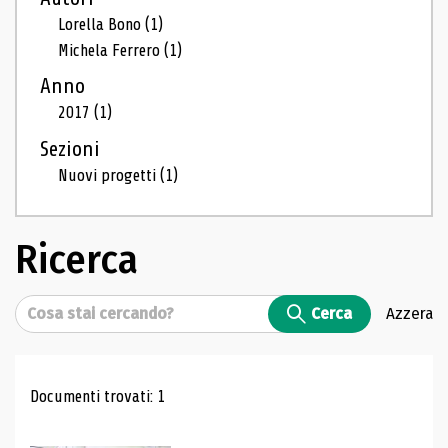
Lorella Bono
(1)
Michela Ferrero
(1)
Anno
2017
(1)
Sezioni
Nuovi progetti
(1)
Ricerca
Cerca
Cerca
Azzera
Risultati di ricerca
Documenti trovati: 1