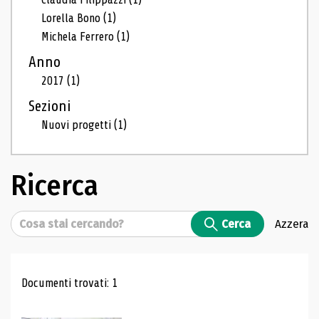
Lorella Bono
(1)
Michela Ferrero
(1)
Anno
2017
(1)
Sezioni
Nuovi progetti
(1)
Ricerca
Cerca
Cerca
Azzera
Risultati di ricerca
Documenti trovati: 1