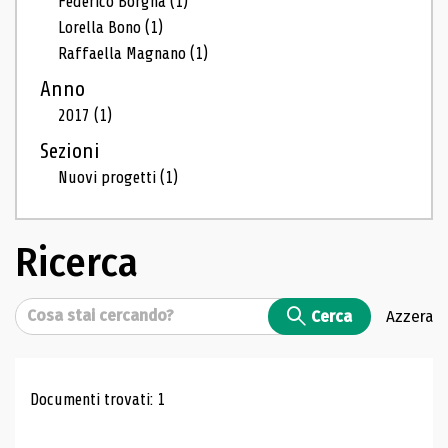
Federico Borgna
(1)
Lorella Bono
(1)
Raffaella Magnano
(1)
Anno
2017
(1)
Sezioni
Nuovi progetti
(1)
Ricerca
Cerca
Cerca
Azzera
Risultati di ricerca
Documenti trovati: 1