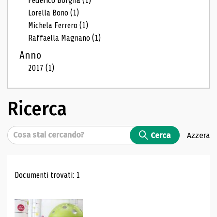
Federico Borgna
(1)
Lorella Bono
(1)
Michela Ferrero
(1)
Raffaella Magnano
(1)
Anno
2017
(1)
Ricerca
Cerca
Cerca
Azzera
Risultati di ricerca
Documenti trovati: 1