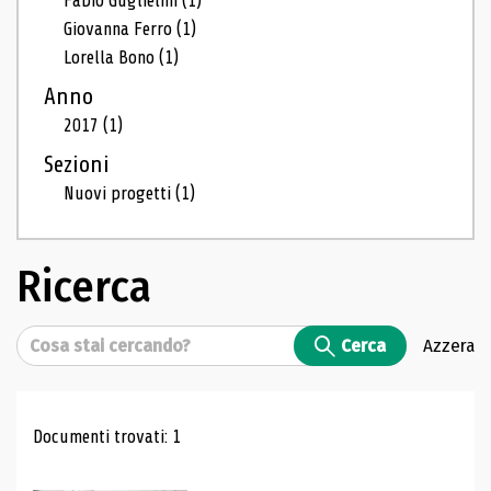
Fabio Guglielmi
(1)
Giovanna Ferro
(1)
Lorella Bono
(1)
Anno
2017
(1)
Sezioni
Nuovi progetti
(1)
Ricerca
Cerca
Cerca
Azzera
Risultati di ricerca
Documenti trovati: 1