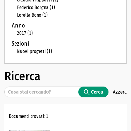
Federico Borgna
(1)
Lorella Bono
(1)
Anno
2017
(1)
Sezioni
Nuovi progetti
(1)
Ricerca
Cerca
Cerca
Azzera
Risultati di ricerca
Documenti trovati: 1