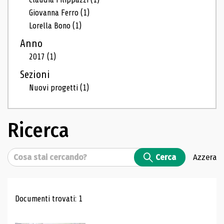
Giovanna Ferro
(1)
Lorella Bono
(1)
Anno
2017
(1)
Sezioni
Nuovi progetti
(1)
Ricerca
Cerca
Cerca
Azzera
Risultati di ricerca
Documenti trovati: 1