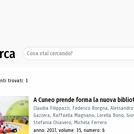
rca
Cerca
ultati di ricerca
ti trovati: 1
A Cuneo prende forma la nuova biblio
Claudia Filippazzi, Federico Borgna, Alessandro
Gazzera, Raffaella Magnano, Lorella Bono, Gio
Stefania Chiavero, Michela Ferrero
anno: 2017, volume: 35, numero: 6