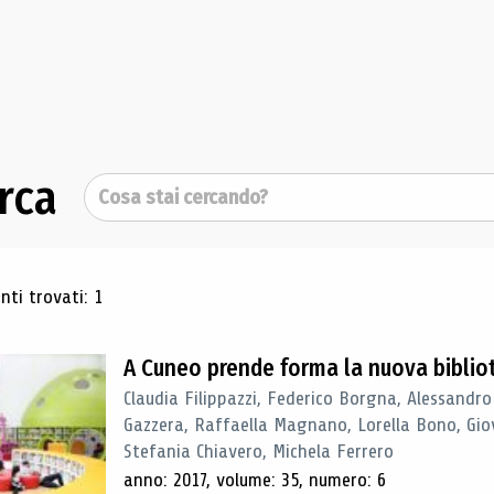
rca
Cerca
ultati di ricerca
ti trovati: 1
A Cuneo prende forma la nuova biblio
Claudia Filippazzi, Federico Borgna, Alessandro
Gazzera, Raffaella Magnano, Lorella Bono, Gio
Stefania Chiavero, Michela Ferrero
anno: 2017, volume: 35, numero: 6