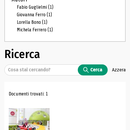
Fabio Guglielmi
(1)
Giovanna Ferro
(1)
Lorella Bono
(1)
Michela Ferrero
(1)
Ricerca
Cerca
Cerca
Azzera
Risultati di ricerca
Documenti trovati: 1