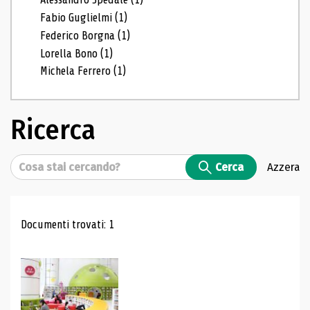
Fabio Guglielmi
(1)
Federico Borgna
(1)
Lorella Bono
(1)
Michela Ferrero
(1)
Ricerca
Cerca
Cerca
Azzera
Risultati di ricerca
Documenti trovati: 1