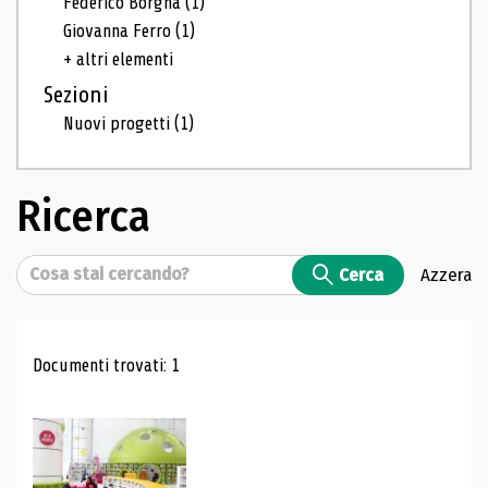
Federico Borgna
(1)
Giovanna Ferro
(1)
+ altri elementi
Sezioni
Nuovi progetti
(1)
Ricerca
Cerca
Cerca
Azzera
Risultati di ricerca
Documenti trovati: 1