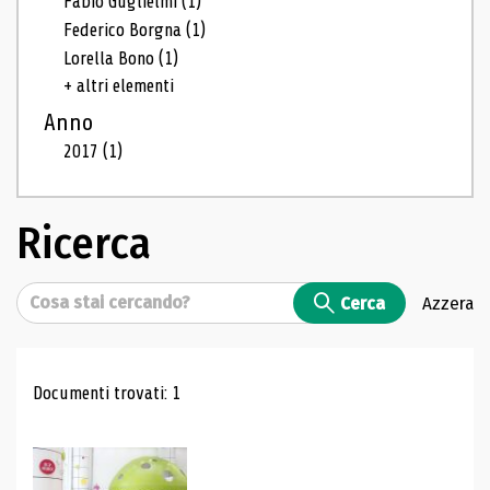
Fabio Guglielmi
(1)
Federico Borgna
(1)
Lorella Bono
(1)
+ altri elementi
Anno
2017
(1)
Ricerca
Cerca
Cerca
Azzera
Risultati di ricerca
Documenti trovati: 1