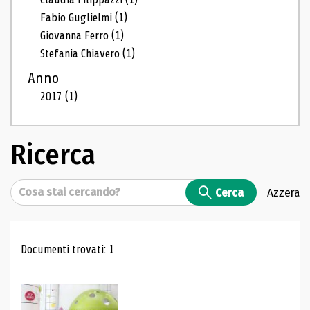
Fabio Guglielmi
(1)
Giovanna Ferro
(1)
Stefania Chiavero
(1)
Anno
2017
(1)
Ricerca
Cerca
Cerca
Azzera
Risultati di ricerca
Documenti trovati: 1