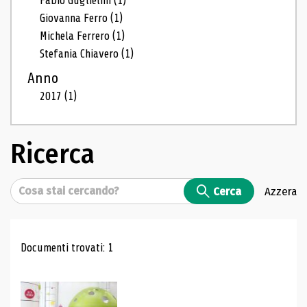
Fabio Guglielmi
(1)
Giovanna Ferro
(1)
Michela Ferrero
(1)
Stefania Chiavero
(1)
Anno
2017
(1)
Ricerca
Cerca
Cerca
Azzera
Risultati di ricerca
Documenti trovati: 1