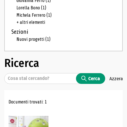
Giovanna Ferro
(1)
Lorella Bono
(1)
Michela Ferrero
(1)
+ altri elementi
Sezioni
Nuovi progetti
(1)
Ricerca
Cerca
Cerca
Azzera
Risultati di ricerca
Documenti trovati: 1