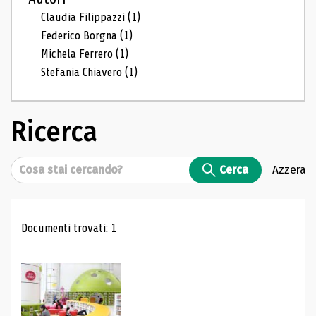
Claudia Filippazzi
(1)
Federico Borgna
(1)
Michela Ferrero
(1)
Stefania Chiavero
(1)
Ricerca
Cerca
Cerca
Azzera
Risultati di ricerca
Documenti trovati: 1