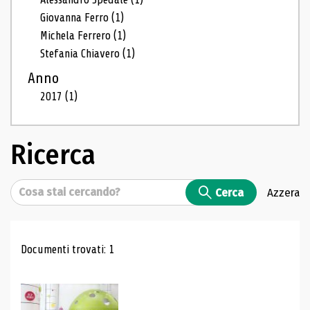
Giovanna Ferro
(1)
Michela Ferrero
(1)
Stefania Chiavero
(1)
Anno
2017
(1)
Ricerca
Cerca
Cerca
Azzera
Risultati di ricerca
Documenti trovati: 1