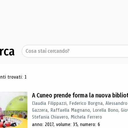
rca
Cerca
ultati di ricerca
ti trovati: 1
A Cuneo prende forma la nuova biblio
Claudia Filippazzi, Federico Borgna, Alessandro
Gazzera, Raffaella Magnano, Lorella Bono, Gio
Stefania Chiavero, Michela Ferrero
anno: 2017, volume: 35, numero: 6