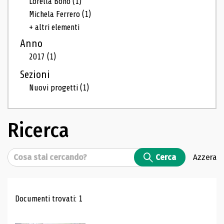
Lorella Bono
(1)
Michela Ferrero
(1)
+ altri elementi
Anno
2017
(1)
Sezioni
Nuovi progetti
(1)
Ricerca
Cerca
Cerca
Azzera
Risultati di ricerca
Documenti trovati: 1