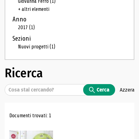
Giovanna Ferro
(1)
+ altri elementi
Anno
2017
(1)
Sezioni
Nuovi progetti
(1)
Ricerca
Cerca
Cerca
Azzera
Risultati di ricerca
Documenti trovati: 1