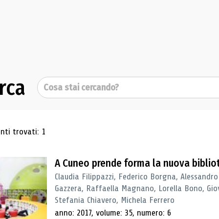
rca
Cerca
ultati di ricerca
ti trovati: 1
A Cuneo prende forma la nuova biblio
Claudia Filippazzi, Federico Borgna, Alessandro
Gazzera, Raffaella Magnano, Lorella Bono, Gio
Stefania Chiavero, Michela Ferrero
anno: 2017, volume: 35, numero: 6