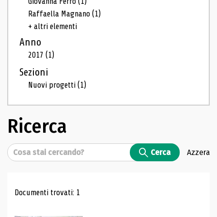
Giovanna Ferro
(1)
Raffaella Magnano
(1)
+ altri elementi
Anno
2017
(1)
Sezioni
Nuovi progetti
(1)
Ricerca
Cerca
Cerca
Azzera
Risultati di ricerca
Documenti trovati: 1