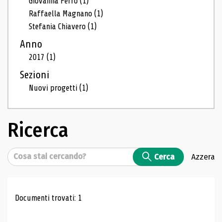
Giovanna Ferro
(1)
Raffaella Magnano
(1)
Stefania Chiavero
(1)
Anno
2017
(1)
Sezioni
Nuovi progetti
(1)
Ricerca
Cerca
Cerca
Azzera
Risultati di ricerca
Documenti trovati: 1