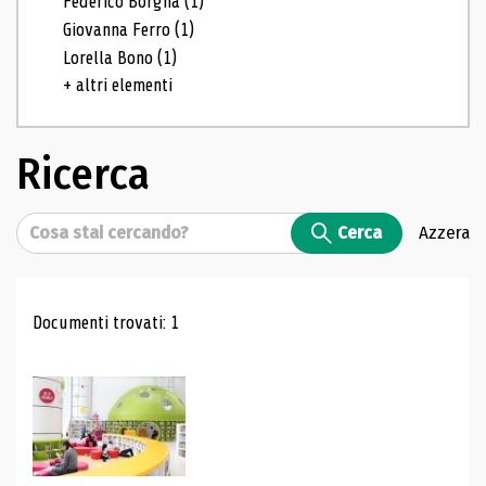
Federico Borgna
(1)
Giovanna Ferro
(1)
Lorella Bono
(1)
+ altri elementi
Ricerca
Cerca
Cerca
Azzera
Risultati di ricerca
Documenti trovati: 1