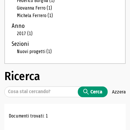
Federico Borgna
(1)
Giovanna Ferro
(1)
Michela Ferrero
(1)
Anno
2017
(1)
Sezioni
Nuovi progetti
(1)
Ricerca
Cerca
Cerca
Azzera
Risultati di ricerca
Documenti trovati: 1