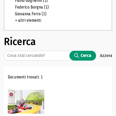
Fabio Guglielmi
(1)
Federico Borgna
(1)
Giovanna Ferro
(1)
+ altri elementi
Ricerca
Cerca
Cerca
Azzera
Risultati di ricerca
Documenti trovati: 1