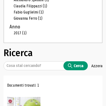
Claudia Filippazzi
(1)
Fabio Guglielmi
(1)
Giovanna Ferro
(1)
Anno
2017
(1)
Ricerca
Cerca
Cerca
Azzera
Risultati di ricerca
Documenti trovati: 1