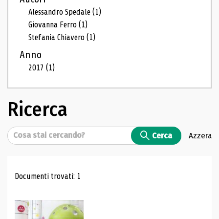
Alessandro Spedale
(1)
Giovanna Ferro
(1)
Stefania Chiavero
(1)
Anno
2017
(1)
Ricerca
Cerca
Cerca
Azzera
Risultati di ricerca
Documenti trovati: 1