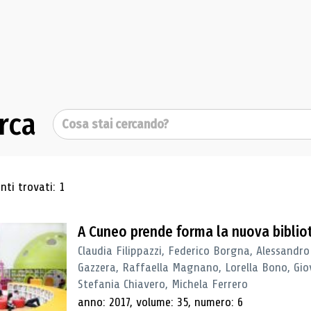
rca
Cerca
ultati di ricerca
ti trovati: 1
A Cuneo prende forma la nuova biblio
Claudia Filippazzi, Federico Borgna, Alessandro
Gazzera, Raffaella Magnano, Lorella Bono, Gio
Stefania Chiavero, Michela Ferrero
anno: 2017, volume: 35, numero: 6