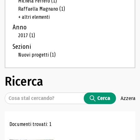
Michela Ferrero
(1)
Raffaella Magnano
(1)
+ altri elementi
Anno
2017
(1)
Sezioni
Nuovi progetti
(1)
Ricerca
Cerca
Cerca
Azzera
Risultati di ricerca
Documenti trovati: 1