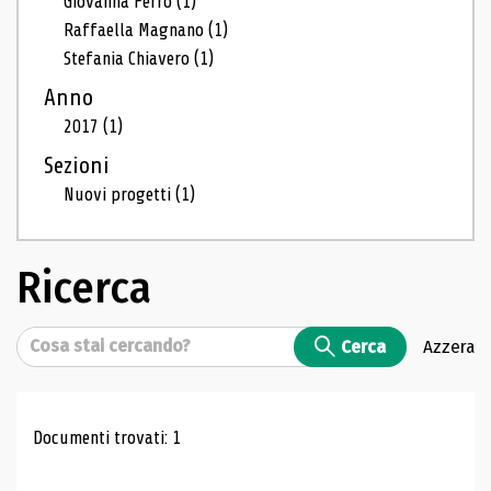
Giovanna Ferro
(1)
Raffaella Magnano
(1)
Stefania Chiavero
(1)
Anno
2017
(1)
Sezioni
Nuovi progetti
(1)
Ricerca
Cerca
Cerca
Azzera
Risultati di ricerca
Documenti trovati: 1