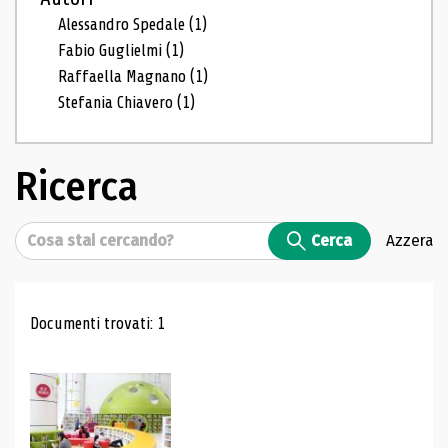
Alessandro Spedale
(1)
Fabio Guglielmi
(1)
Raffaella Magnano
(1)
Stefania Chiavero
(1)
Ricerca
Cerca
Cerca
Azzera
Risultati di ricerca
Documenti trovati: 1