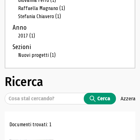
Giovanna Ferro
(1)
Raffaella Magnano
(1)
Stefania Chiavero
(1)
Anno
2017
(1)
Sezioni
Nuovi progetti
(1)
Ricerca
Cerca
Cerca
Azzera
Risultati di ricerca
Documenti trovati: 1