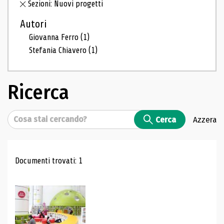
Sezioni: Nuovi progetti
Autori
Giovanna Ferro
(1)
Stefania Chiavero
(1)
Ricerca
Cerca
Cerca
Azzera
Risultati di ricerca
Documenti trovati: 1