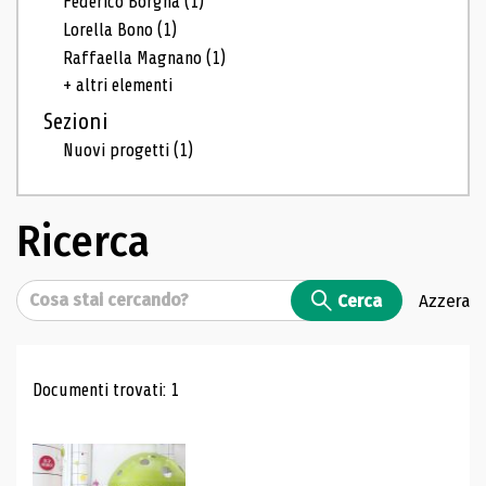
Federico Borgna
(1)
Lorella Bono
(1)
Raffaella Magnano
(1)
+ altri elementi
Sezioni
Nuovi progetti
(1)
Ricerca
Cerca
Cerca
Azzera
Risultati di ricerca
Documenti trovati: 1