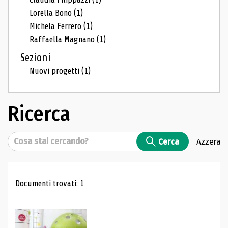
Lorella Bono
(1)
Michela Ferrero
(1)
Raffaella Magnano
(1)
Sezioni
Nuovi progetti
(1)
Ricerca
Cerca
Cerca
Azzera
Risultati di ricerca
Documenti trovati: 1