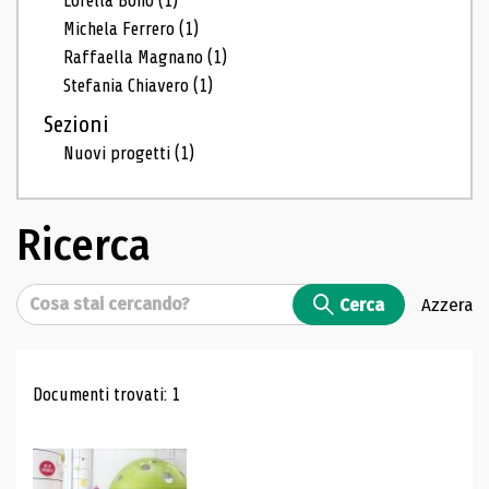
Lorella Bono
(1)
Michela Ferrero
(1)
Raffaella Magnano
(1)
Stefania Chiavero
(1)
Sezioni
Nuovi progetti
(1)
Ricerca
Cerca
Cerca
Azzera
Risultati di ricerca
Documenti trovati: 1