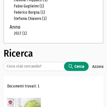
Fabio Guglielmi
(1)
Federico Borgna
(1)
Stefania Chiavero
(1)
Anno
2017
(1)
Ricerca
Cerca
Cerca
Azzera
Risultati di ricerca
Documenti trovati: 1