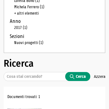
Lorella Bono
(1)
Michela Ferrero
(1)
+ altri elementi
Anno
2017
(1)
Sezioni
Nuovi progetti
(1)
Ricerca
Cerca
Cerca
Azzera
Risultati di ricerca
Documenti trovati: 1