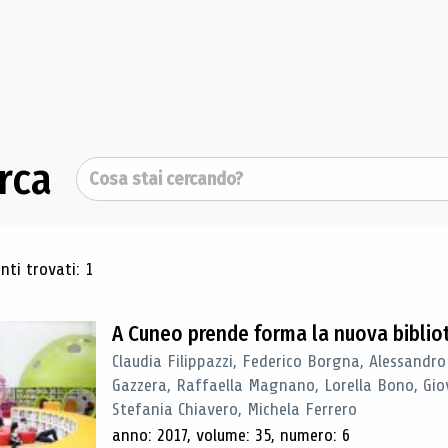
rca
Cerca
ultati di ricerca
ti trovati: 1
A Cuneo prende forma la nuova biblio
Claudia Filippazzi, Federico Borgna, Alessandro
Gazzera, Raffaella Magnano, Lorella Bono, Gio
Stefania Chiavero, Michela Ferrero
anno: 2017, volume: 35, numero: 6