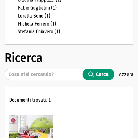
Fabio Guglielmi
(1)
Lorella Bono
(1)
Michela Ferrero
(1)
Stefania Chiavero
(1)
Ricerca
Cerca
Cerca
Azzera
Risultati di ricerca
Documenti trovati: 1