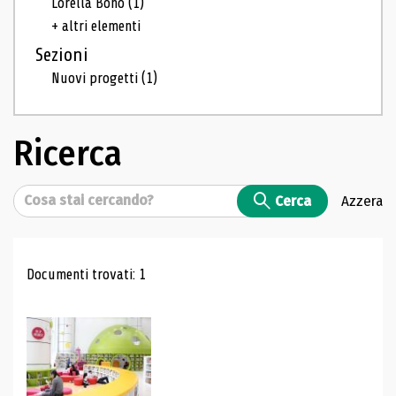
Lorella Bono
(1)
+ altri elementi
Sezioni
Nuovi progetti
(1)
Ricerca
Cerca
Cerca
Azzera
Risultati di ricerca
Documenti trovati: 1