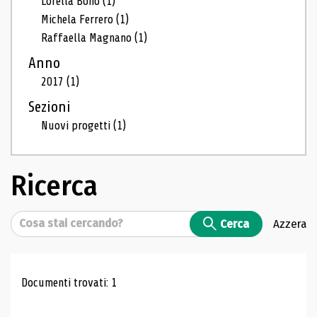
Lorella Bono
(1)
Michela Ferrero
(1)
Raffaella Magnano
(1)
Anno
2017
(1)
Sezioni
Nuovi progetti
(1)
Ricerca
Cerca
Cerca
Azzera
Risultati di ricerca
Documenti trovati: 1