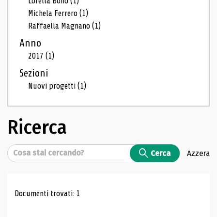
Lorella Bono
(1)
Michela Ferrero
(1)
Raffaella Magnano
(1)
Anno
2017
(1)
Sezioni
Nuovi progetti
(1)
Ricerca
Cerca
Cerca
Azzera
Risultati di ricerca
Documenti trovati: 1