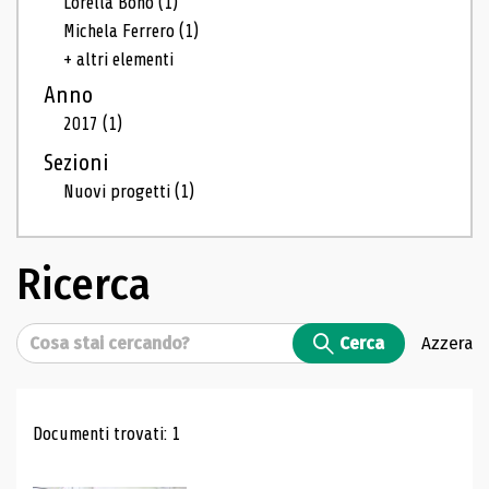
Lorella Bono
(1)
Michela Ferrero
(1)
+ altri elementi
Anno
2017
(1)
Sezioni
Nuovi progetti
(1)
Ricerca
Cerca
Cerca
Azzera
Risultati di ricerca
Documenti trovati: 1